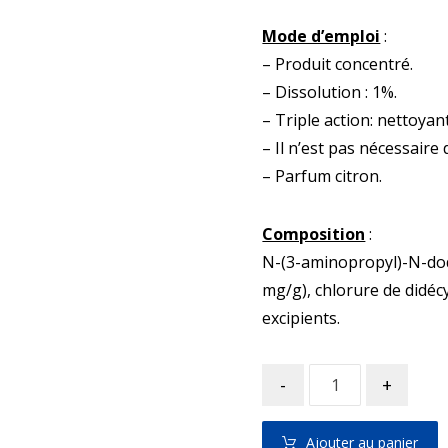
Mode d’emploi
:
– Produit concentré.
– Dissolution : 1%.
– Triple action: nettoyan
– Il n’est pas nécessaire 
– Parfum citron.
Composition
:
N-(3-aminopropyl)-N-dod
mg/g), chlorure de didé
excipients.
-
+
Ajouter au panier