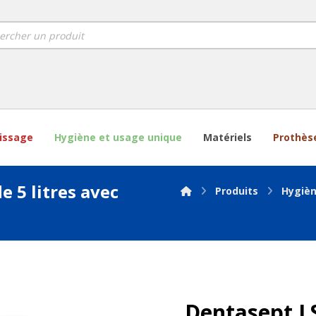
lissage
Hygiène et usage unique
Matériels
Prothès
 5 litres avec
Produits
Hygièn
Dentasept L