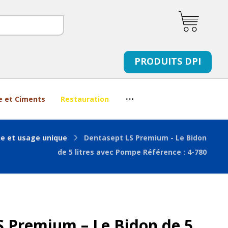
PRODUITS DPI
e et Ciments
Restauration
e et usage unique
Dentasept LS Premium - Le Bidon
de 5 litres avec Pompe Référence : 4-780
S Premium – Le Bidon de 5