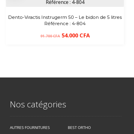
Dento-Viractis Instrugerm 50 – Le bidon de 5 litres
Référence : 4-804
54.000
CFA
91.700
CFA
Nos catégories
AUTRES FOURNITURES
BEST ORTHO