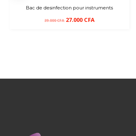
Bac de desinfection pour instruments
27.000
CFA
39.000
CFA