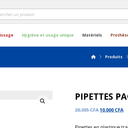
lissage
Hygiène et usage unique
Matériels
Prothès
Produits
PIPETTES PA
Agrandir l'image
20.305
CFA
10.000
CFA
Pipettes en plastique tr