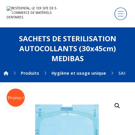
SACHETS DE STERILISATION
AUTOCOLLANTS (30x45cm)
MEDIBAS
Produits
Hygiène et usage unique
SACHET
Promo !
Agrandir l'image