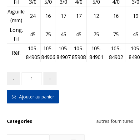
Fil
3/0
5/0
3/0
4/0
5/0
4/0
3/0
Aiguille
24
16
17
17
12
16
19
(mm)
Long.
45
75
45
45
75
75
45
Fil
105-
105-
105-
105-
105-
105-
105
Réf.
84905
84906
84907
85908
84901
84902
8490
-
+
Ajouter au panier
Categories
autres fournitures