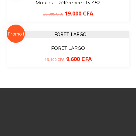
Moules – Référence : 13-482
19.000
CFA
20.305
CFA
Promo !
FORET LARGO
9.600
CFA
13.100
CFA