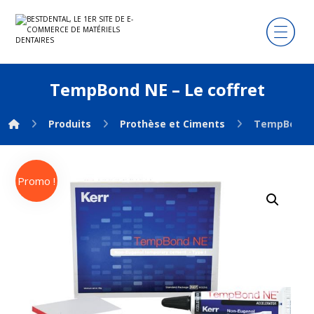
TempBond NE – Le coffret
Produits
Prothèse et Ciments
TempBond NE
Promo !
Agrandir l'image