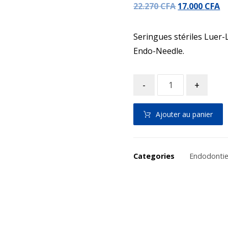
22.270
CFA
17.000
CFA
Seringues stériles Luer-
Endo-Needle.
-
+
Ajouter au panier
Categories
Endodonti