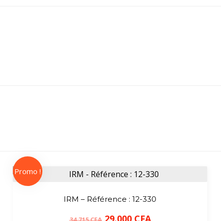
Promo !
IRM – Référence : 12-330
29.000
CFA
34.715
CFA