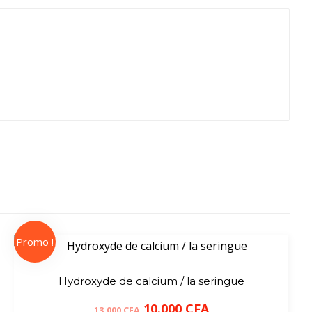
Promo !
Hydroxyde de calcium / la seringue
10.000
CFA
13.000
CFA