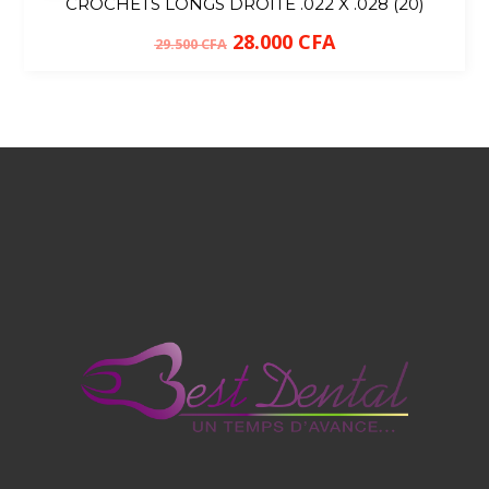
CROCHETS LONGS DROITE .022 X .028 (20)
28.000
CFA
29.500
CFA