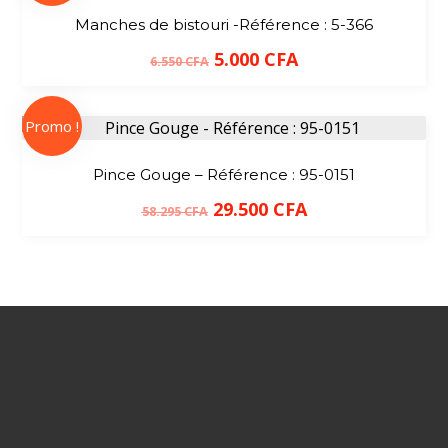
Manches de bistouri -Référence : 5-366
5.000
CFA
6.550
CFA
Promo !
Pince Gouge – Référence : 95-0151
29.500
CFA
58.295
CFA